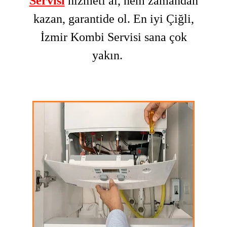
Servisi
hizmeti al, hem zamandan
kazan, garantide ol. En iyi
Çiğli
,
İzmir
Kombi Servisi
sana çok
yakın.