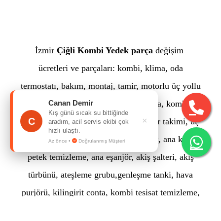
İzmir
Çiğli Kombi Yedek parça
değişim
ücretleri ve parçaları: kombi, klima, oda
termostatı, bakım, montaj, tamir,
motorlu üç yollu
vana, o-ring, plakali eşanjör, pompa, kombi
Canan Demir
Kış günü sıcak su bittiğinde
C
×
sensör,
su akiş anahtari, üç yollu tamir takimi, üç
aradım, acil servis ekibi çok
hızlı ulaştı.
yollu grup, vana, ntc,
elektronik kart, ana kart,
Az önce •
Doğrulanmış Müşteri
petek temizleme, ana eşanjör, akiş şalteri, akiş
türbünü, ateşleme grubu,
genleşme tanki, hava
purjörü, kilingirit conta, kombi tesisat temizleme,
manometre, siviç,
kombi bacalari, diyafram